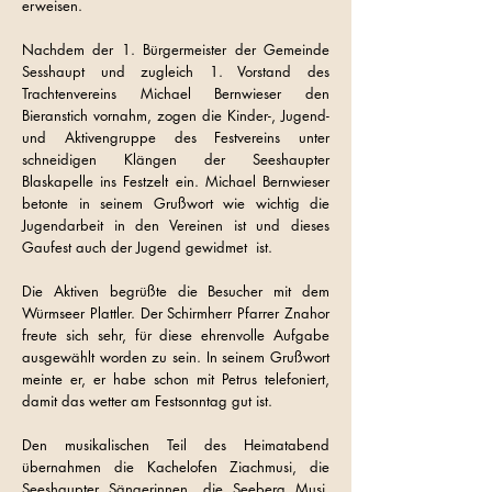
erweisen.
Nachdem der 1. Bürgermeister der Gemeinde
Sesshaupt und zugleich 1. Vorstand des
Trachtenvereins Michael Bernwieser den
Bieranstich vornahm, zogen die Kinder-, Jugend-
und Aktivengruppe des Festvereins unter
schneidigen Klängen der Seeshaupter
Blaskapelle ins Festzelt ein. Michael Bernwieser
betonte in seinem Grußwort wie wichtig die
Jugendarbeit in den Vereinen ist und dieses
Gaufest auch der Jugend gewidmet ist.
Die Aktiven begrüßte die Besucher mit dem
Würmseer Plattler. Der Schirmherr Pfarrer Znahor
freute sich sehr, für diese ehrenvolle Aufgabe
ausgewählt worden zu sein. In seinem Grußwort
meinte er, er habe schon mit Petrus telefoniert,
damit das wetter am Festsonntag gut ist.
Den musikalischen Teil des Heimatabend
übernahmen die Kachelofen Ziachmusi, die
Seeshaupter Sängerinnen, die Seeberg Musi,