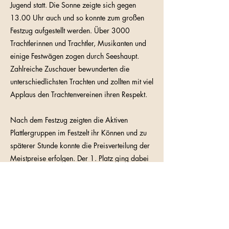
Jugend statt. Die Sonne zeigte sich gegen
13.00 Uhr auch und so konnte zum großen
Festzug aufgestellt werden. Über 3000
Trachtlerinnen und Trachtler, Musikanten und
einige Festwägen zogen durch Seeshaupt.
Zahlreiche Zuschauer bewunderten die
unterschiedlichsten Trachten und zollten mit viel
Applaus den Trachtenvereinen ihren Respekt.
Nach dem Festzug zeigten die Aktiven
Plattlergruppen im Festzelt ihr Können und zu
späterer Stunde konnte die Preisverteilung der
Meistpreise erfolgen. Der 1. Platz ging dabei
an den Trachtenverein „Waxnstoana“ Antdorf,
der zweite an „Wendlstoaner“ Thanning und
der dritte Meistpreis an „Alpenrose“
Königsdorf. Den prozentualen Meistpreis
erhielt der Trachtenverein „König Ludwig