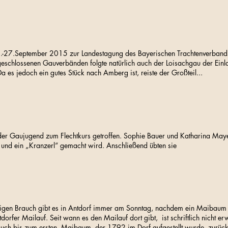
.-27.September 2015 zur Landestagung des Bayerischen Trachtenverband
schlossenen Gauverbänden folgte natürlich auch der Loisachgau der Ein
a es jedoch ein gutes Stück nach Amberg ist, reiste der Großteil...
r Gaujugend zum Flechtkurs getroffen. Sophie Bauer und Katharina Maye
 und ein „Kranzerl“ gemacht wird. Anschließend übten sie
artigen Brauch gibt es in Antdorf immer am Sonntag, nachdem ein Maibaum
dorfer Mailauf. Seit wann es den Mailauf dort gibt, ist schriftlich nicht er
auch bis zum ersten Maibaum, der 1792 im Dorf aufgestellt wurde, zurückr