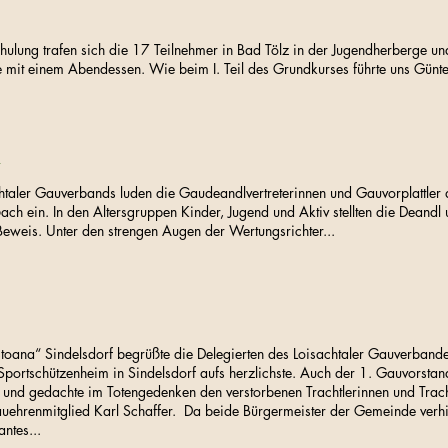
hulung trafen sich die 17 Teilnehmer in Bad Tölz in der Jugendherberge un
 einem Abendessen. Wie beim I. Teil des Grundkurses führte uns Günter
n
htaler Gauverbands luden die Gaudeandlvertreterinnen und Gauvorplattler
 ein. In den Altersgruppen Kinder, Jugend und Aktiv stellten die Deandl
 Beweis. Unter den strengen Augen der Wertungsrichter...
stoana“ Sindelsdorf begrüßte die Delegierten des Loisachtaler Gauverband
portschützenheim in Sindelsdorf aufs herzlichste. Auch der 1. Gauvorsta
 und gedachte im Totengedenken den verstorbenen Trachtlerinnen und Trach
auehrenmitglied Karl Schaffer. Da beide Bürgermeister der Gemeinde verhi
ntes...