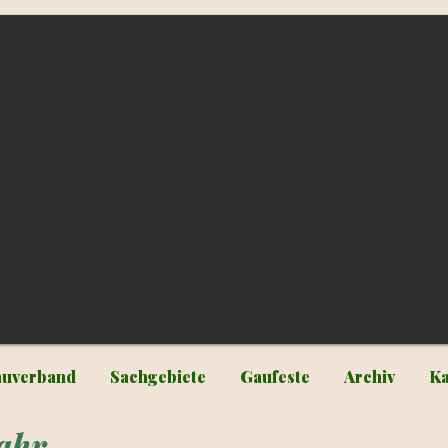
uverband
Sachgebiete
Gaufeste
Archiv
Ka
ahr