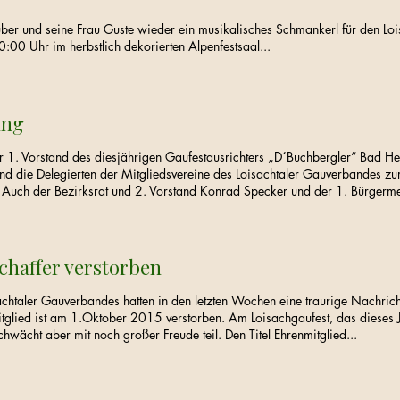
ber und seine Frau Guste wieder ein musikalisches Schmankerl für den Lo
00 Uhr im herbstlich dekorierten Alpenfestsaal...
ung
r 1. Vorstand des diesjährigen Gaufestausrichters „D´Buchbergler“ Bad He
d die Delegierten der Mitgliedsvereine des Loisachtaler Gauverbandes zu
Auch der Bezirksrat und 2. Vorstand Konrad Specker und der 1. Bürgermei
chaffer verstorben
sachtaler Gauverbandes hatten in den letzten Wochen eine traurige Nachrich
itglied ist am 1.Oktober 2015 verstorben. Am Loisachgaufest, das dieses J
chwächt aber mit noch großer Freude teil. Den Titel Ehrenmitglied...