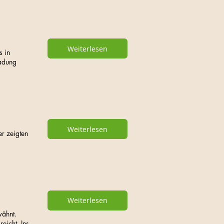
Weiterlesen
s in
ladung
Weiterlesen
r zeigten
Weiterlesen
wähnt.
eicht. Ins