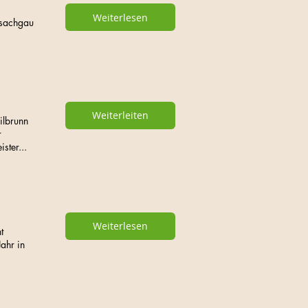
Weiterlesen
isachgau
Weiterleiten
ilbrunn
r
ster...
Weiterlesen
t
ahr in