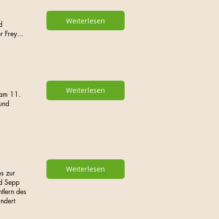
Weiterlesen
d
 Frey...
Weiterlesen
 am 11.
 und
Weiterlesen
es zur
nd Sepp
tlern des
ndert