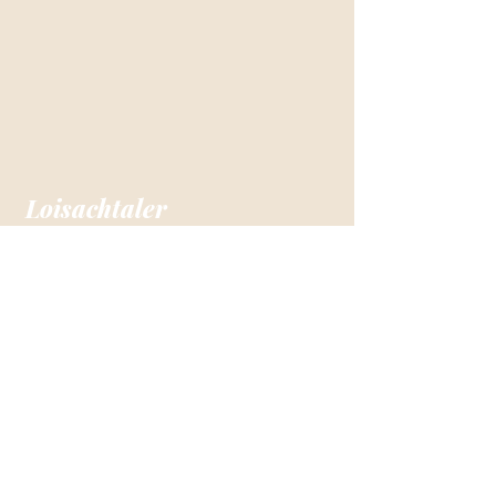
Loisachtaler
Gauverband
Der Loisachtaler Gauverband wurde
im Jahre 1919 gegründet. Dem
Verband sind
25 Vereine angeschlossen.
Service
-
Impressum
-
Datenschutz