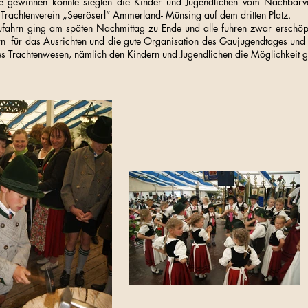
robe gewinnen konnte siegten die Kinder und Jugendlichen vom Nachbarve
 Trachtenverein „Seeröserl“ Ammerland- Münsing auf dem dritten Platz.
ahrn ging am späten Nachmittag zu Ende und alle fuhren zwar erschöpf
rn für das Ausrichten und die gute Organisation des Gaujugendtages und
res Trachtenwesen, nämlich den Kindern und Jugendlichen die Möglichkeit 