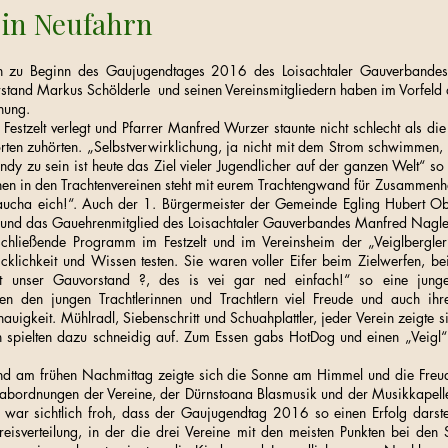
 in Neufahrn
h zu Beginn des Gaujugendtages 2016 des Loisachtaler Gauverbandes 
rstand Markus Schölderle und seinen Vereinsmitgliedern haben im Vorfeld a
nung.
Festzelt verlegt und Pfarrer Manfred Wurzer staunte nicht schlecht als d
en zuhörten. „Selbstverwirklichung, ja nicht mit dem Strom schwimmen, i
ndy zu sein ist heute das Ziel vieler Jugendlicher auf der ganzen Welt“ so
hen in den Trachtenvereinen steht mit eurem Trachtengwand für Zusammenh
raucha eich!“. Auch der 1. Bürgermeister der Gemeinde Egling Hubert O
und das Gauehrenmitglied des Loisachtaler Gauverbandes Manfred Nagler
hließende Programm im Festzelt und im Vereinsheim der „Veiglbergler“
hicklichkeit und Wissen testen. Sie waren voller Eifer beim Zielwerfen,
 unser Gauvorstand ?, des is vei gar ned einfach!“ so eine junge T
ten den jungen Trachtlerinnen und Trachtlern viel Freude und auch ihr
auigkeit. Mühlradl, Siebenschritt und Schuahplattler, jeder Verein zeigte s
n spielten dazu schneidig auf. Zum Essen gabs HotDog und einen „Veigl
und am frühen Nachmittag zeigte sich die Sonne am Himmel und die Fre
nabordnungen der Vereine, der Dürnstoana Blasmusik und der Musikkapel
war sichtlich froh, dass der Gaujugendtag 2016 so einen Erfolg darstel
Preisverteilung, in der die drei Vereine mit den meisten Punkten bei den 