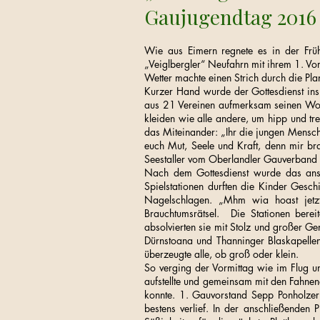
Gaujugendtag 2016
Wie aus Eimern regnete es in der Frü
„Veiglbergler“ Neufahrn mit ihrem 1. Vo
Wetter machte einen Strich durch die Pla
Kurzer Hand wurde der Gottesdienst ins 
aus 21 Vereinen aufmerksam seinen Wort
kleiden wie alle andere, um hipp und tre
das Miteinander: „Ihr die jungen Mensc
euch Mut, Seele und Kraft, denn mir b
Seestaller vom Oberlandler Gauverband 
Nach dem Gottesdienst wurde das ansc
Spielstationen durften die Kinder Gesc
Nagelschlagen. „Mhm wia hoast jetzt
Brauchtumsrätsel. Die Stationen berei
absolvierten sie mit Stolz und großer Gen
Dürnstoana und Thanninger Blaskapelle
überzeugte alle, ob groß oder klein.
So verging der Vormittag wie im Flug 
aufstellte und gemeinsam mit den Fahne
konnte. 1. Gauvorstand Sepp Ponholzer 
bestens verlief. In der anschließenden 