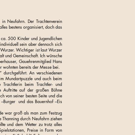
in Neufahrn. Der Trachtenverein
lles bestens organisiert, doch das
ie ca. 500 Kinder und Jugendlichen
ndividuell sein aber dennoch sich
 Wurzer. Wichtiger ist laut Wurzer
alt und Gemeinschaft. Ich wünsche
berhauser, Gauehrenmitglied Hans
 wohnten bereits der Messe bei.
 durchgeführt. An verschiedenen
 beim Mundartpuzzle und auch beim
rachtlerin beim Trachtler- und
e Auftritte auf der großen Bühne
ich von seiner besten Seite und die
“ –Burger und das Bauernhof –Eis
ude war groß als man zum Festzug
le Thanning durch Neufahrn ziehen
lte und dem Wetter zu trotz alles
Spielstationen, Preise in Form von