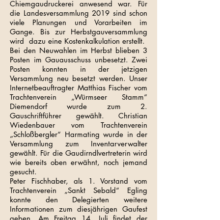
Chiemgaudruckerei anwesend war. Für
die Landesversammlung 2019 sind schon
viele Planungen und Vorarbeiten im
Gange. Bis zur Herbstgauversammlung
wird dazu eine Kostenkalkulation erstellt.
Bei den Neuwahlen im Herbst blieben 3
Posten im Gauausschuss unbesetzt. Zwei
Posten konnten in der jetzigen
Versammlung neu besetzt werden. Unser
Internetbeauftragter Matthias Fischer vom
Trachtenverein „Würmseer Stamm“
Diemendorf wurde zum 2.
Gauschriftführer gewählt. Christian
Wiedenbauer vom Trachtenverein
„Schloßbergler“ Harmating wurde in der
Versammlung zum Inventarverwalter
gewählt. Für die Gaudirndlvertreterin wird
wie bereits oben erwähnt, noch jemand
gesucht.
Peter Fischhaber, als 1. Vorstand vom
Trachtenverein „Sankt Sebald“ Egling
konnte den Delegierten weitere
Informationen zum diesjährigen Gaufest
geben. Am Freitag 14. Juli findet der