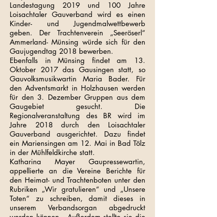
Landestagung 2019 und 100 Jahre
Loisachtaler Gauverband wird es einen
Kinder- und Jugendmalwettbewerb
geben. Der Trachtenverein „Seeröserl“
Ammerland- Münsing würde sich für den
Gaujugendtag 2018 bewerben.
Ebenfalls in Münsing findet am 13.
Oktober 2017 das Gausingen statt, so
Gauvolksmusikwartin Maria Bader. Für
den Adventsmarkt in Holzhausen werden
für den 3. Dezember Gruppen aus dem
Gaugebiet gesucht. Die
Regionalveranstaltung des BR wird im
Jahre 2018 durch den Loisachtaler
Gauverband ausgerichtet. Dazu findet
ein Mariensingen am 12. Mai in Bad Tölz
in der Mühlfeldkirche statt.
Katharina Mayer Gaupressewartin,
appellierte an die Vereine Berichte für
den Heimat- und Trachtenboten unter den
Rubriken „Wir gratulieren“ und „Unsere
Toten“ zu schreiben, damit dieses in
unserem Verbandsorgan abgedruckt
werden können. Außerdem stellte sie die