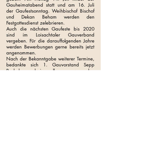
Gauheimatabend statt und am 16. Juli
der Gaufestsonntag. Weihbischof Bischof
und Dekan Beham werden den
Festgottesdienst zelebrieren.
Auch die nächsten Gaufeste bis 2020
sind im Loisachtaler Gauverband
vergeben. Für die darauffolgenden Jahre
werden Bewerbungen gerne bereits jetzt
angenommen.
Nach der Bekanntgabe weiterer Termine,
bedankte sich 1. Gauvorstand Sepp
Ponholzer bei allen anwesenden
Trachtlerinnen und Trachtler für die
harmonische und gewinnbringende
Versammlung. Ponholzer zitierte in
seinem Schlusswort den Chemiker und
Hochschullehrer Georg Popp: „ Viele
Gelegenheiten im Leben werden
verschenkt, weil wir uns etwas nicht
zutrauen“ Ponholzer übertrug das Zitat
auf unsere Trachtenvereine: „Wenn sich
unsere Vorfahren und Väter nicht getraut
hätten, unsere Trachtenvereine zu