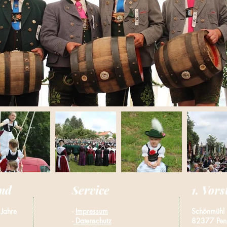
and
Service
1. Vor
 Jahre
-
Impressum
Schönmühl
-
Datenschutz
82377 Pen