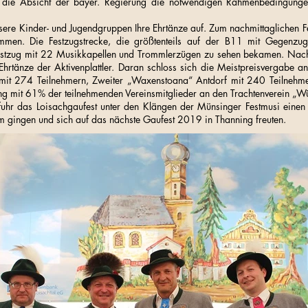
 die Absicht der bayer. Regierung die notwendigen Rahmenbedingungen f
sere Kinder- und Jugendgruppen Ihre Ehrtänze auf. Zum nachmittaglichen 
mmen. Die Festzugstrecke, die größtenteils auf der B11 mit Gegenzug
estzug mit 22 Musikkapellen und Trommlerzügen zu sehen bekamen. Nach 
hrtänze der Aktivenplattler. Daran schloss sich die Meistpreisvergabe an
mit 274 Teilnehmern, Zweiter „Waxenstoana“ Antdorf mit 240 Teilnehmer
ging mit 61% der teilnehmenden Vereinsmitglieder an den Trachtenverein
uhr das Loisachgaufest unter den Klängen der Münsinger Festmusi einen 
im gingen und sich auf das nächste Gaufest 2019 in Thanning freuten.