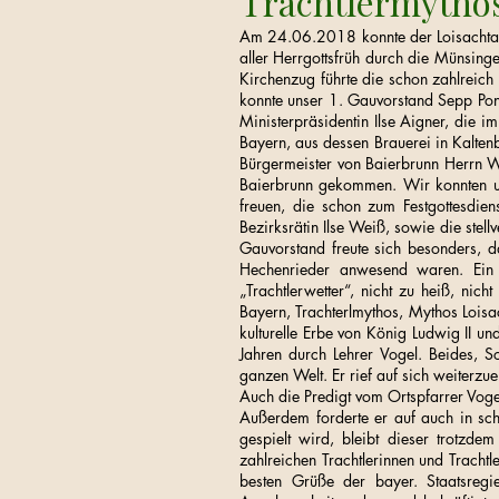
Trachtlermytho
Am 24.06.2018 konnte der Loisachtal
aller Herrgottsfrüh durch die Münsinge
Kirchenzug führte die schon zahlreich
konnte unser 1. Gauvorstand Sepp Ponh
Ministerpräsidentin Ilse Aigner, die 
Bayern, aus dessen Brauerei in Kalte
Bürgermeister von Baierbrunn Herrn Wo
Baierbrunn gekommen. Wir konnten 
freuen, die schon zum Festgottesdien
Bezirksrätin Ilse Weiß, sowie die ste
Gauvorstand freute sich besonders, 
Hechenrieder anwesend waren. Ein 
„Trachtlerwetter“, nicht zu heiß, nic
Bayern, Trachterlmythos, Mythos Loisa
kulturelle Erbe von König Ludwig II u
Jahren durch Lehrer Vogel. Beides, S
ganzen Welt. Er rief auf sich weiterz
Auch die Predigt vom Ortspfarrer Vog
Außerdem forderte er auf auch in sch
gespielt wird, bleibt dieser trotzde
zahlreichen Trachtlerinnen und Trachtl
besten Grüße der bayer. Staatsregie