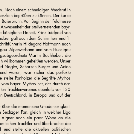
rn. Nach einem schneidigen Weckruf in
 herzlich begrüßen zu können. Der kurze
n Baierbrunn. Vor Beginn der Feldmesse
Anwesenheit der stellvertretenden bayr.
e königliche Hoheit, Prinz Luidpold von
holzer galt auch dem Schirmherr und 1.
chriftführerin Hildegard Hoffmann nach
mgau -Alpenverband und vom Huosigau
tagsabgeordnete Martin Bachhuber, die
lich willkommen geheißen werden. Unser
red Nagler, Schorsch Burger und Anton
send waren, war sicher das perfekte
 stellte Ponholzer die Begriffe Mythos
nd vom bayer. Mythos her, der durch das
sten Trachtenvereines ebenfalls vor 135
in Deutschland, in Europa und auf der
.
er über die momentane Gnadenlosigkeit.
n Sechzger Fan, gleich in welcher Liga
lse Aigner noch ein paar Worte an die
amtlichen Trachtler und überbrachte die
nd stellte die aktuellen politischen