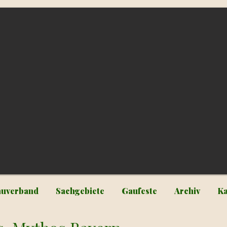
uverband
Sachgebiete
Gaufeste
Archiv
Ka