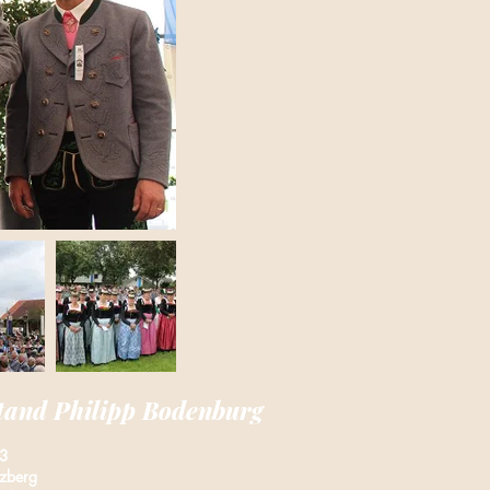
stand Philipp Bodenburg
 3
zberg