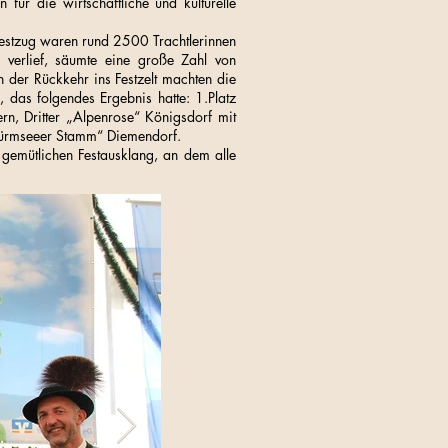
ür die wirtschaftliche und kulturelle
Festzug waren rund 2500 Trachtlerinnen
 verlief, säumte eine große Zahl von
der Rückkehr ins Festzelt machten die
, das folgendes Ergebnis hatte: 1.Platz
n, Dritter „Alpenrose“ Königsdorf mit
 „Würmseeer Stamm“ Diemendorf.
gemütlichen Festausklang, an dem alle