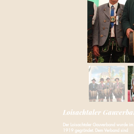
Loisachtaler Gauverb
Der Loisachtaler Gauverband wurde im
1919 gegründet. Dem Verband sind