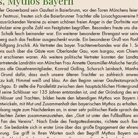
s, Mythos Bayern
er Gauverband sein Gaufest in Baierbrunn, vor den Toren Münchens feie
r Festmusi, freuten sich die Baierbrunner Trachtler alle Loisachgauvereine
 ausrückenden Vereine zu einem schönen freien Anger in der Dorfmitte vo
olzer eine große Zahl von Festgästen begrüßen. Besonders freute uns die 
im Schalk fesch beinander war. Ein weiterer besonderer Ehrengast war sein
nberg auch das Festbier ausgeschenkt wurde. Ein besonderer Gruß von Pon
lfgang Jirschik. Als Vertreter des bayer. Trachtenverbandes war die 1. S
uns auch über die Gäste vom Oberlander Gau, vom Isargau, vom Chie
st erschienen waren. Als weitere politische Vertreter konnten der Land
llvertretende Landrätin von München Frau Annette Gansmüller-Maluche herz
dass alle Gauehrenmitglieder, Konrad Golling, Schorsch Leinbach, Manf
Grund dafür, dass auch unsere älteren Trachtler so zahlreich anwe
ht zu kalt, Himmel weiß und blau. An den Beginn seiner Gaufestansprache
chgau. Er stellte die Parallelität zwischen dem hauptsächlichen Hintergru
nd seine Schlösser vor 135 Jahren entstanden ist, und der Gründung des er
chlösser und Trachten, bilden heute den lebendigen Mythos von Bayern 
uentwickeln, mit Mut und Zusammenhalt den bayerischen Mythos zu erhalten
elsang regte zum Nachdenken an, in einer sehr politischen Rede sprach d
lechten Zeiten zusammenzustehen, den „Gott ist unter den Fußballfans ei
m Fan des Vereins“. Nach Ende des Festgottesdienstes, richtete auch I
er. Sie bedankte sich in erster Linie über das große Engagement der ehren
rung. Sie griff in Ihren Worten auch den Begriff Mythos Bayern auf u