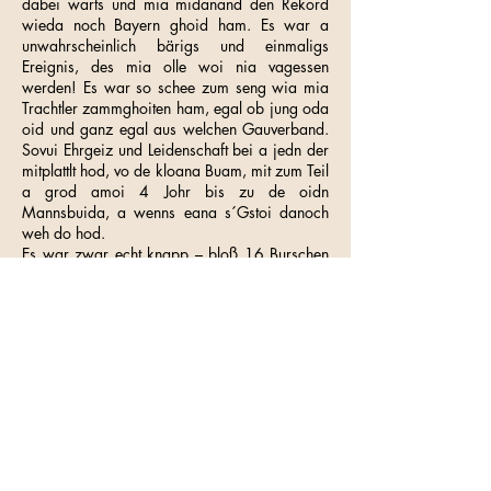
dabei warts und mia midanand den Rekord
wieda noch Bayern ghoid ham. Es war a
unwahrscheinlich bärigs und einmaligs
Ereignis, des mia olle woi nia vagessen
werden! Es war so schee zum seng wia mia
Trachtler zammghoiten ham, egal ob jung oda
oid und ganz egal aus welchen Gauverband.
Sovui Ehrgeiz und Leidenschaft bei a jedn der
mitplattlt hod, vo de kloana Buam, mit zum Teil
a grod amoi 4 Johr bis zu de oidn
Mannsbuida, a wenns eana s´Gstoi danoch
weh do hod.
Es war zwar echt knapp – bloß 16 Burschen
mehra wia bei de Österreicher! Aba genau
des machts doch aus! A jeder Oanzelne war
wichtig! Und so kemma uns jetz olle voi Stoiz
Weltrekordhalter hoaßen oda auf guad
boarisch „OFFIACIALLY AMAZING“!
Auf unserer Internetseitn
www.waxnstoana-
antdorf.de
gibt´s außerdem no a bärigs Video
des mit da Drohne aufgnomma wordn is. Vui
Spaß beim ohschaung! Vielleicht dakennts
eich ja.