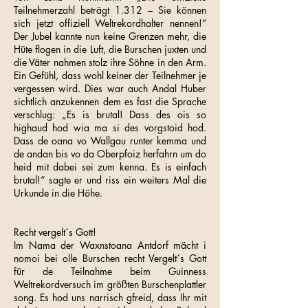
Teilnehmerzahl beträgt 1.312 – Sie können
sich jetzt offiziell Weltrekordhalter nennen!“
Der Jubel kannte nun keine Grenzen mehr, die
Hüte flogen in die Luft, die Burschen juxten und
die Väter nahmen stolz ihre Söhne in den Arm.
Ein Gefühl, dass wohl keiner der Teilnehmer je
vergessen wird. Dies war auch Andal Huber
sichtlich anzukennen dem es fast die Sprache
verschlug: „Es is brutal! Dass des ois so
highaud hod wia ma si des vorgstoid hod.
Dass de oana vo Wallgau runter kemma und
de andan bis vo da Oberpfoiz herfahrn um do
heid mit dabei sei zum kenna. Es is einfach
brutal!“ sagte er und riss ein weiters Mal die
Urkunde in die Höhe.
Recht vergelt´s Gott!
Im Nama der Waxnstoana Antdorf mächt i
nomoi bei olle Burschen recht Vergelt´s Gott
für de Teilnahme beim Guinness
Weltrekordversuch im größten Burschenplattler
song. Es hod uns narrisch gfreid, dass Ihr mit