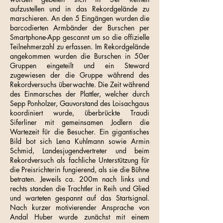
aufzustellen und in das Rekordgelände zu
marschieren. An den 5 Eingängen wurden die
barcodierten Armbänder der Burschen per
Smartphone-App gescannt um so die offizielle
Teilnehmerzahl zu erfassen. Im Rekordgelände
angekommen wurden die Burschen in 50er
Gruppen eingeteilt und ein Steward
zugewiesen der die Gruppe während des
Rekordversuchs überwachte. Die Zeit während
des Einmarsches der Plattler, welcher durch
Sepp Ponholzer, Gauvorstand des Loisachgaus
koordiniert wurde, überbrückte Traudi
Siferliner mit gemeinsamen Jodlern die
Wartezeit für die Besucher. Ein gigantisches
Bild bot sich Lena Kuhlmann sowie Armin
Schmid, Landesjugendvertreter und beim
Rekordversuch als fachliche Unterstützung für
die Preisrichterin fungierend, als sie die Bühne
betraten. Jeweils ca. 200m nach links und
rechts standen die Trachtler in Reih und Glied
und warteten gespannt auf das Startsignal.
Nach kurzer motivierender Ansprache von
Andal Huber wurde zunächst mit einem