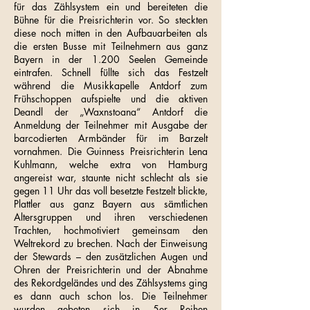
für das Zählsystem ein und bereiteten die
Bühne für die Preisrichterin vor. So steckten
diese noch mitten in den Aufbauarbeiten als
die ersten Busse mit Teilnehmern aus ganz
Bayern in der 1.200 Seelen Gemeinde
eintrafen. Schnell füllte sich das Festzelt
während die Musikkapelle Antdorf zum
Frühschoppen aufspielte und die aktiven
Deandl der „Waxnstoana“ Antdorf die
Anmeldung der Teilnehmer mit Ausgabe der
barcodierten Armbänder für im Barzelt
vornahmen. Die Guinness Preisrichterin Lena
Kuhlmann, welche extra von Hamburg
angereist war, staunte nicht schlecht als sie
gegen 11 Uhr das voll besetzte Festzelt blickte,
Plattler aus ganz Bayern aus sämtlichen
Altersgruppen und ihren verschiedenen
Trachten, hochmotiviert gemeinsam den
Weltrekord zu brechen. Nach der Einweisung
der Stewards – den zusätzlichen Augen und
Ohren der Preisrichterin und der Abnahme
des Rekordgeländes und des Zählsystems ging
es dann auch schon los. Die Teilnehmer
wurden gebeten sich in 5er Reihen