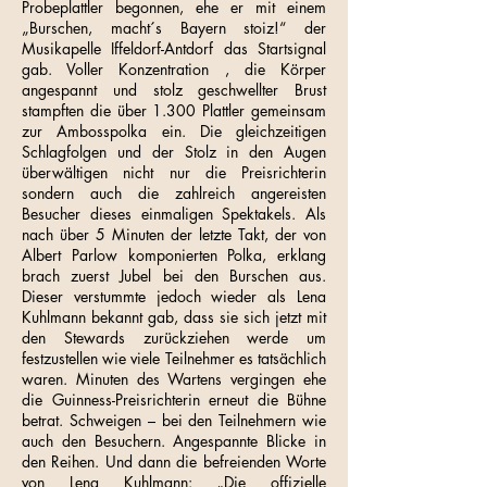
Probeplattler begonnen, ehe er mit einem
„Burschen, macht´s Bayern stoiz!“ der
Musikapelle Iffeldorf-Antdorf das Startsignal
gab. Voller Konzentration , die Körper
angespannt und stolz geschwellter Brust
stampften die über 1.300 Plattler gemeinsam
zur Ambosspolka ein. Die gleichzeitigen
Schlagfolgen und der Stolz in den Augen
überwältigen nicht nur die Preisrichterin
sondern auch die zahlreich angereisten
Besucher dieses einmaligen Spektakels. Als
nach über 5 Minuten der letzte Takt, der von
Albert Parlow komponierten Polka, erklang
brach zuerst Jubel bei den Burschen aus.
Dieser verstummte jedoch wieder als Lena
Kuhlmann bekannt gab, dass sie sich jetzt mit
den Stewards zurückziehen werde um
festzustellen wie viele Teilnehmer es tatsächlich
waren. Minuten des Wartens vergingen ehe
die Guinness-Preisrichterin erneut die Bühne
betrat. Schweigen – bei den Teilnehmern wie
auch den Besuchern. Angespannte Blicke in
den Reihen. Und dann die befreienden Worte
von Lena Kuhlmann: „Die offizielle